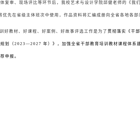
集体复审、现场评比等环节后，我校艺术与设计学院邱健老师的《我
将优先在省级主体班次中使用，作品资料将汇编成册向全省各地各部
训好教材、好课程、好案例、好故事评选工作是为了
贯彻落实《干
训规划（
2023—2027
年）》，加强全省干部教育培训教材课程体系
推荐申报。