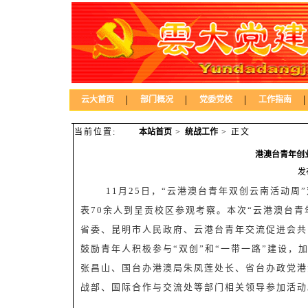
|
|
|
|
云大首页
部门概况
党委党校
工作指南
当前位置:
本站首页
>
统战工作
> 正文
港澳台青年创
发
11
月
25
日，“云港澳台青年双创云南活动周
表
70
余人到呈贡校区参观考察。本次“云港澳台青
省委、昆明市人民政府、云港台青年交流促进会共
鼓励青年人积极参与“双创”和“一带一路”建设
张昌山、国台办港澳局朱凤莲处长、省台办政党港
战部、国际合作与交流处等部门相关领导参加活动